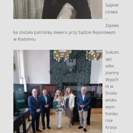
Gajewi
czowa
–
Zajews
ka została patronką skweru przy Sądzie Rejonowym
w Radomiu
Sukces
apl.
adw.
Joanny
Wypch
ło w
Środo
wisko
wym
Konku
rsie
Kraso