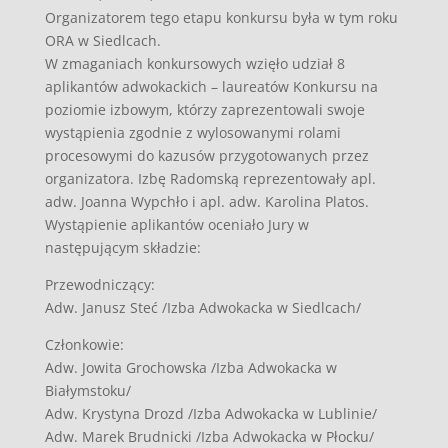
Organizatorem tego etapu konkursu była w tym roku
ORA w Siedlcach.
W zmaganiach konkursowych wzięło udział 8
aplikantów adwokackich – laureatów Konkursu na
poziomie izbowym, którzy zaprezentowali swoje
wystąpienia zgodnie z wylosowanymi rolami
procesowymi do kazusów przygotowanych przez
organizatora. Izbę Radomską reprezentowały apl.
adw. Joanna Wypchło i apl. adw. Karolina Platos.
Wystąpienie aplikantów oceniało Jury w
następującym składzie:
Przewodniczący:
Adw. Janusz Steć /Izba Adwokacka w Siedlcach/
Członkowie:
Adw. Jowita Grochowska /Izba Adwokacka w
Białymstoku/
Adw. Krystyna Drozd /Izba Adwokacka w Lublinie/
Adw. Marek Brudnicki /Izba Adwokacka w Płocku/